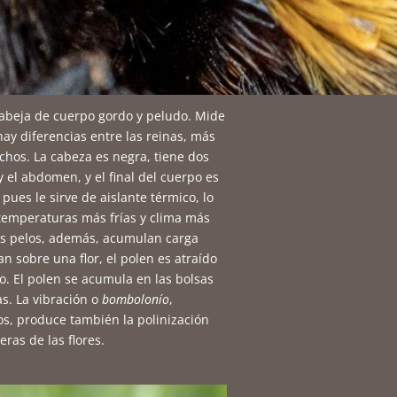
 abeja de cuerpo gordo y peludo. Mide
ay diferencias entre las reinas, más
chos. La cabeza es negra, tiene dos
y el abdomen, y el final del cuerpo es
 pues le sirve de aislante térmico, lo
 temperaturas más frías y clima más
Los pelos, además, acumulan carga
an sobre una flor, el polen es atraído
po. El polen se acumula en las bolsas
as. La vibración o
bombolonío
,
tos, produce también la polinización
eras de las flores.