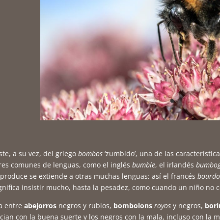
ste, a su vez, del griego
bombos
‘zumbido’, una de las característic
res comunes de lenguas, como el inglés
bumble
, el irlandés
bumbo
produce se extiende a otras muchas lenguas; así el francés
bourd
ignifica insistir mucho, hasta la pesadez, como cuando un niño no c
ia entre
abejorros
negros y rubios,
bombolons
royos
y negros,
bori
cian con la buena suerte y los negros con la mala, incluso con la 