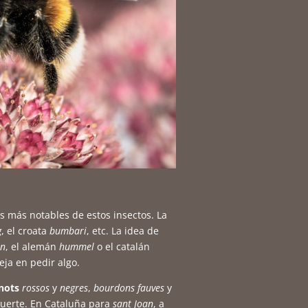
as más notables de estos insectos. La
g
, el croata
bumbari
, etc. La idea de
on
, el alemán
hummel
o el catalán
eja en pedir algo.
nots
rossos
y
negres
,
bourdons fauves
y
muerte. En Cataluña para
sant Joan
, a