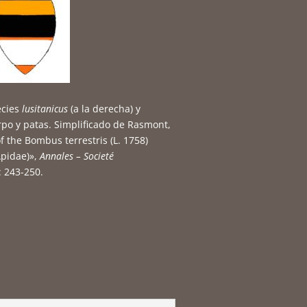
ecies
lusitanicus
(a la derecha) y
erpo y patas. Simplificado de Rasmont,
of the Bombus terrestris (L. 1758)
pidae)»,
Annales – Societé
: 243-250.