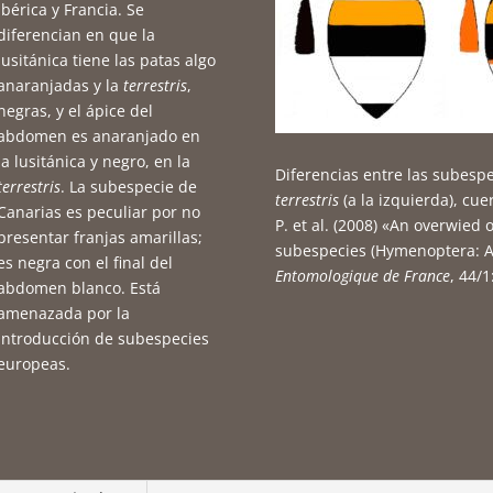
Ibérica y Francia. Se
diferencian en que la
lusitánica tiene las patas algo
anaranjadas y la
terrestris
,
negras, y el ápice del
abdomen es anaranjado en
la lusitánica y negro, en la
Diferencias entre las subesp
terrestris
. La subespecie de
terrestris
(a la izquierda), cu
Canarias es peculiar por no
P. et al. (2008) «An overwied 
presentar franjas amarillas;
subespecies (Hymenoptera: A
es negra con el final del
Entomologique de France
, 44/1
abdomen blanco. Está
amenazada por la
introducción de subespecies
europeas.