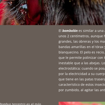
El
bombolón
es similar a una
unos 2 centímetros, aunque h
grandes, las obreras y los ma
bandas amarillas en el tórax 
blanquecino. El pelo es recio,
que le permite polinizar con
inestable que a las abejas. 
electrostática; cuando se pos
por la electricidad a su cuer
que tiene en las patas traser
característico de estos insec
por zumbido, al agitar las ant
Bombus terrestris
es el más