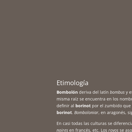
Etimología
Bombolón
deriva del latín
bombus
y e
misma raíz se encuentra en los nomb
definir al
borinot
por el zumbido que 
borinot
.
Bomboloniar
, en aragonés, s
En casi todas las culturas se diferenc
noires
en francés, etc. Los
royos
se aso