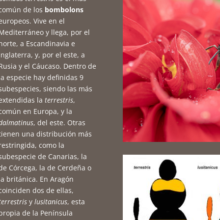
común de los
bombolons
europeos. Vive en el
Mediterráneo y llega, por el
norte, a Escandinavia e
Inglaterra, y, por el este, a
Rusia y el Cáucaso. Dentro de
la especie hay definidas 9
subespecies, siendo las más
extendidas la
terrestris
,
común en Europa, y la
dalmatinus
, del este. Otras
tienen una distribución más
restringida, como la
subespecie de Canarias, la
de Córcega, la de Cerdeña o
la británica. En Aragón
coinciden dos de ellas,
terrestris
y
lusitanicus
, esta
propia de la Península