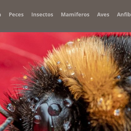
a
Peces
Insectos
Mamiferos
Aves
Anfib