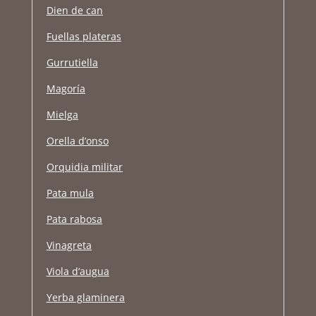
Dien de can
Fuellas plateras
Gurrutiella
Magoría
Mielga
Orella d’onso
Orquidia militar
Pata mula
Pata rabosa
Vinagreta
Viola d’augua
Yerba glaminera