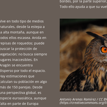
bordes, por la parte superior
Todo ello ayuda a que su vue
Vive en todo tipo de medios
naturales, desde la estepa a
la alta montaña, aunque en
todos ellos escasea. Anida en
repisas de roquedos; puede
buscar la protección de
vegetación; no busca siempre
lugares inaccesibles. En
Aragón se encuentra
disperso por todo el espacio.
Hay estimaciones que
calculan su población en algo
más de 150 parejas. Desde
una perspectiva global, es
especie euroasiática, aunque
Antonio Arenas Ramírez / CC B
(https://creativecommons.org/li
falta en parte de Europa