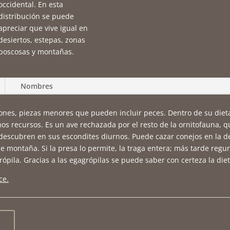
occidental. En esta
distribución se puede
apreciar que vive igual en
desiertos, estepas, zonas
boscosas y montañas.
Nombres
nes, piezas menores que pueden incluir peces. Dentro de su diet
os recursos. Es un ave rechazada por el resto de la ornitofauna, 
la descubren en sus escondites diurnos. Puede cazar conejos en la 
e montaña. Si la presa lo permite, la traga entera; más tarde regur
pila. Gracias a las egagrópilas se puede saber con certeza la diet
ce.
: