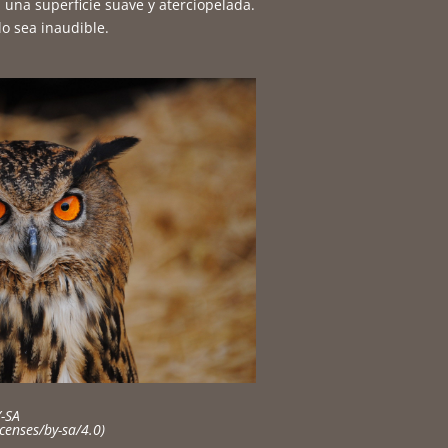
, una superficie suave y aterciopelada.
lo sea inaudible.
Y-SA
censes/by-sa/4.0)