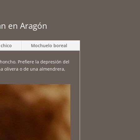
ían en Aragón
chico
Mochuelo boreal
choncho. Prefiere la depresión del
na olivera o de una almendrera,