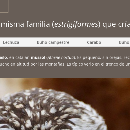
 misma familia (
estrigiformes
) que cr
Lechuza
Búho campestre
Cárabo
Búho 
elo
, en catalán
mussol
(
Athene noctua
). Es pequeño, sin orejas, re
cho en altitud por las montañas. Es típico verlo en el tronco de u