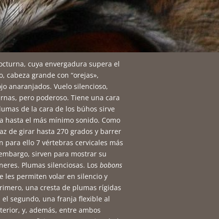
octurna, cuya envergadura supera el
o, cabeza grande con “orejas»,
jo anaranjados. Vuelo silencioso,
urnas, pero poderoso.
Tiene una cara
lumas de la cara de los búhos sirve
ta hasta el más mínimo sonido. Como
az de girar hasta 270 grados y barrer
n para ello 7 vértebras cervicales más
n embargo, sirven para mostrar su
éneres.
Plumas silenciosas. Los
bobons
 les permiten volar en silencio y
primero, una cresta de plumas rígidas
 el segundo, una franja flexible al
xterior, y, además, entre ambos