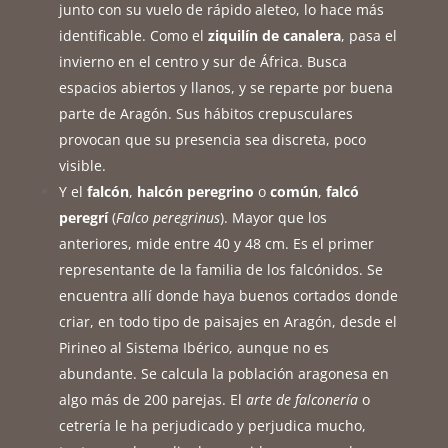
junto con su vuelo de rápido aleteo, lo hace más
identificable. Como el
ziquilín de canalera
, pasa el
invierno en el centro y sur de África. Busca
espacios abiertos y llanos, y se reparte por buena
parte de Aragón. Sus hábitos crepusculares
provocan que su presencia sea discreta, poco
visible.
Y el
falcón
,
halcón peregrino
o
común
,
falcó
peregrí
(
Falco peregrinus
). Mayor que los
anteriores, mide entre 40 y 48 cm. Es el primer
representante de la familia de los falcónidos. Se
encuentra allí donde haya buenos cortados donde
criar, en todo tipo de paisajes en Aragón, desde el
Pirineo al Sistema Ibérico, aunque no es
abundante. Se calcula la población aragonesa en
algo más de 200 parejas. El
arte de falconería
o
cetrería le ha perjudicado y perjudica mucho,