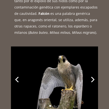
tanto por el expolio de sus nidos como por la
contaminación genética con ejemplares escapados
de cautividad.
Falcón
es una palabra genérica
que, en aragonés oriental, se utiliza, además, para
otras rapaces, como el ratonero, los
esparbers
o
milanos (
Buteo buteo
,
Milvus milvus
,
Milvus migrans
).