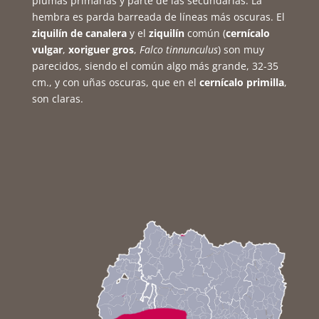
plumas primarias y parte de las secundarias. La
hembra es parda barreada de líneas más oscuras. El
ziquilín de canalera
y el
ziquilín
común (
cernícalo
vulgar
,
xoriguer gros
,
Falco tinnunculus
) son muy
parecidos, siendo el común algo más grande, 32-35
cm., y con uñas oscuras, que en el
cernícalo primilla
,
son claras.