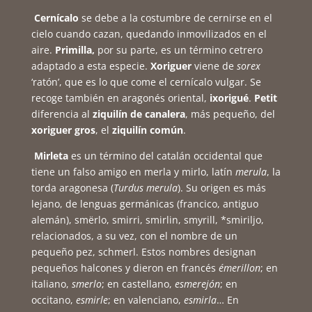
Cernícalo
se debe a la costumbre de cernirse en el
cielo cuando cazan, quedando inmovilizados en el
aire.
Primilla,
por su parte, es un término cetrero
adaptado a esta especie.
Xoriguer
viene de
sorex
‘ratón’, que es lo que come el cernícalo vulgar. Se
recoge también en aragonés oriental,
ixorigué
.
Petit
diferencia al
ziquilín de canalera
, más pequeño, del
xoriguer gros
, el
ziquilín común
.
Mirleta
es un término del catalán occidental que
tiene un falso amigo en merla y mirlo, latín
merula
, la
torda aragonesa (
Turdus merula
). Su origen es más
lejano, de lenguas germánicas (francico, antiguo
alemán), smërlo, smirri, smirlin, smyrill, *smiriljo,
relacionados, a su vez, con el nombre de un
pequeño pez, schmerl. Estos nombres designan
pequeños halcones y dieron en francés
émerillon
; en
italiano,
smerlo
; en castellano,
esmerejón
; en
occitano,
esmirle
; en valenciano,
esmirla
… En