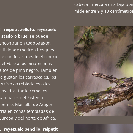
cabeza intercala una faja bl
mide entre 9 y 10 centímetro
El
reipetit zelluto
,
reyezuelo
listado
o
bruel
se puede
encontrar en todo Aragón,
allí donde medren bosques
de coníferas, desde el centro
del Ebro a los pinares más
altos de pino negro. También
le gustan los carrascales, los
caxicars
o robledales o los
hayedos, tanto como los
sabinares del Sistema
Ibérico. Más allá de Aragón,
cría en zonas templadas de
Europa y del norte de África.
El
reyezuelo sencillo
,
reipetit