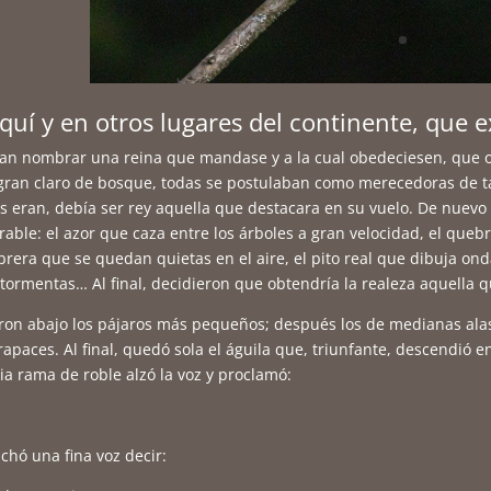
aquí y en otros lugares del continente, que 
ían nombrar una reina que mandase y a la cual obedeciesen, que o
ran claro de bosque, todas se postulaban como merecedoras de ta
es eran, debía ser rey aquella que destacara en su vuelo. De nuevo
able: el azor que caza entre los árboles a gran velocidad, el que
lebrera que se quedan quietas en el aire, el pito real que dibuja on
 tormentas… Al final, decidieron que obtendría la realeza aquella 
on abajo los pájaros más pequeños; después los de medianas alas; 
rapaces. Al final, quedó sola el águila que, triunfante, descendió 
a rama de roble alzó la voz y proclamó:
uchó una fina voz decir: