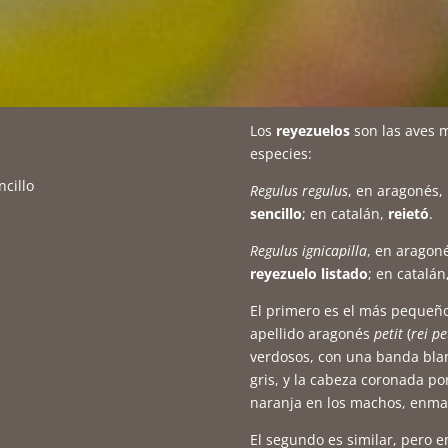
Los
reyezuelos
son las aves 
especies:
illo
Regulus regulus
, en aragonés,
sencillo
; en catalán,
reietó
.
Regulus ignicapilla
, en aragon
reyezuelo listado
; en catalán
El primero es el más pequeño
apellido aragonés
petit
(
rei pe
verdosos, con una banda blan
gris, y la cabeza coronada po
naranja en los machos, enmar
El segundo es similar, pero e