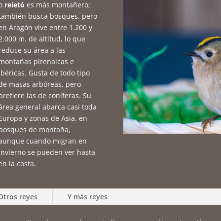
o
reietó
es más montañero;
también busca bosques, pero
en Aragón vive entre 1.200 y
2.000 m. de altitud, lo que
reduce su área a las
montañas pirenaicas e
ibéricas. Gusta de todo tipo
de masas arbóreas, pero
prefiere las de coníferas. Su
área general abarca casi toda
Europa y zonas de Asia, en
bosques de montaña,
aunque cuando migran en
invierno se pueden ver hasta
en la costa.
Otros reyes
Y más reyes