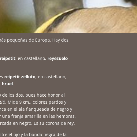
más pequeñas de Europa. Hay dos
reipetit
; en castellano,
reyezuelo
és
reipetit zelluto
; en castellano,
,
bruel
.
 de los dos, pues hace honor al
tit
). Mide 9 cm., colores pardos y
ca en el ala flanqueada de negro y
r una franja amarilla en las hembras,
cada en negro. Es su corona de rey.
ntre el ojo y la banda negra de la