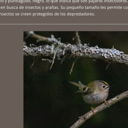
o y puntiagudo, negro, lo que indica que son pájaros insectívoros.
en busca de insectos y arañas. Su pequeño tamaño les permite co
 insectos se creen protegidos de los depredadores.