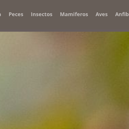
a
Peces
Insectos
Mamiferos
Aves
Anfib